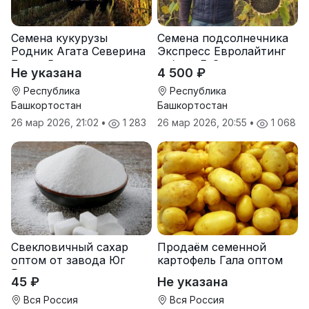
Семена кукурузы
Семена подсолнечника
Родник Агата Северина
Экспресс Евролайтинг
Берта Вилора
гибрид F-G+
Не указана
4 500 ₽
Прохладненский Дарина
Росс Машук Катерина
Республика
Республика
Башкортостан
Башкортостан
26 мар 2026, 21:02
•
1 283
26 мар 2026, 20:55
•
1 068
Свекловичный сахар
Продаём семенной
оптом от завода Юг
картофель Гала оптом
Руси
от производителя
45 ₽
Не указана
Вся Россия
Вся Россия