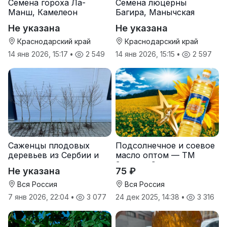
Семена гороха Ла-
Семена люцерны
Манш, Камелеон
Багира, Манычская
Не указана
Не указана
Краснодарский край
Краснодарский край
14 янв 2026, 15:17
•
2 549
14 янв 2026, 15:15
•
2 597
Саженцы плодовых
Подсолнечное и соевое
деревьев из Сербии и
масло оптом — ТМ
услуги прививки
Золотая Семечка
Не указана
75 ₽
Вся Россия
Вся Россия
7 янв 2026, 22:04
•
3 077
24 дек 2025, 14:38
•
3 316