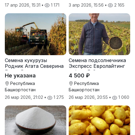
17 апр 2026, 15:31
•
1 171
3 апр 2026, 15:56
•
2 165
Семена кукурузы
Семена подсолнечника
Родник Агата Северина
Экспресс Евролайтинг
Берта Вилора
гибрид F-G+
Не указана
4 500 ₽
Прохладненский Дарина
Росс Машук Катерина
Республика
Республика
Башкортостан
Башкортостан
26 мар 2026, 21:02
•
1 275
26 мар 2026, 20:55
•
1 060