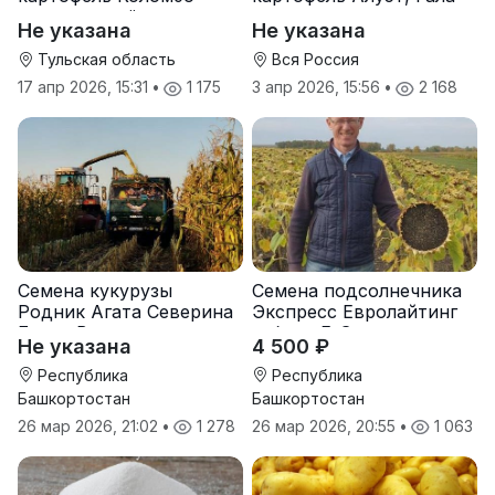
оптом от трёх тонн
оптом от производителя
Не указана
Не указана
Тульская область
Вся Россия
17 апр 2026, 15:31
•
1 175
3 апр 2026, 15:56
•
2 168
Семена кукурузы
Семена подсолнечника
Родник Агата Северина
Экспресс Евролайтинг
Берта Вилора
гибрид F-G+
Не указана
4 500 ₽
Прохладненский Дарина
Росс Машук Катерина
Республика
Республика
Башкортостан
Башкортостан
26 мар 2026, 21:02
•
1 278
26 мар 2026, 20:55
•
1 063