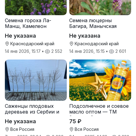
Семена гороха Ла-
Семена люцерны
Манш, Камелеон
Багира, Манычская
Не указана
Не указана
Краснодарский край
Краснодарский край
14 янв 2026, 15:17
•
2 552
14 янв 2026, 15:15
•
2 601
Саженцы плодовых
Подсолнечное и соевое
деревьев из Сербии и
масло оптом — ТМ
услуги прививки
Золотая Семечка
Не указана
75 ₽
Вся Россия
Вся Россия