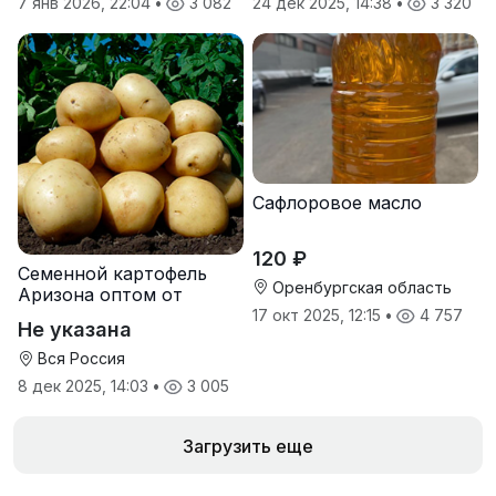
7 янв 2026, 22:04
•
3 082
24 дек 2025, 14:38
•
3 320
Сафлоровое масло
120 ₽
Семенной картофель
Оренбургская область
Аризона оптом от
производителя
17 окт 2025, 12:15
•
4 757
Не указана
Вся Россия
8 дек 2025, 14:03
•
3 005
Загрузить еще