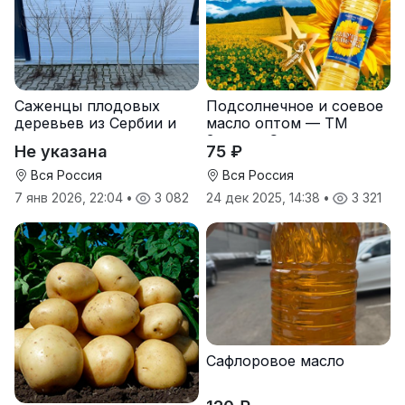
Саженцы плодовых
Подсолнечное и соевое
деревьев из Сербии и
масло оптом — ТМ
услуги прививки
Золотая Семечка
Не указана
75 ₽
Вся Россия
Вся Россия
7 янв 2026, 22:04
•
3 082
24 дек 2025, 14:38
•
3 321
Сафлоровое масло