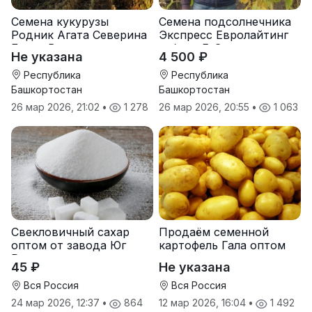
Семена кукурузы
Семена подсолнечника
Родник Агата Северина
Экспресс Евролайтинг
Берта Вилора
гибрид F-G+
Не указана
4 500 ₽
Прохладненский Дарина
Росс Машук Катерина
Республика
Республика
Башкортостан
Башкортостан
26 мар 2026, 21:02
•
1 278
26 мар 2026, 20:55
•
1 063
Свекловичный сахар
Продаём семенной
оптом от завода Юг
картофель Гала оптом
Руси
от производителя
45 ₽
Не указана
Вся Россия
Вся Россия
24 мар 2026, 12:37
•
864
12 мар 2026, 16:04
•
1 492