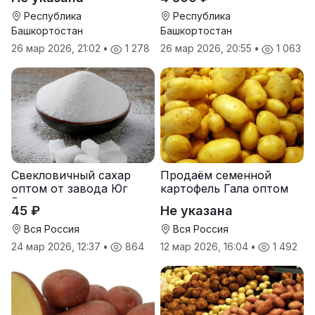
Прохладненский Дарина
Росс Машук Катерина
Республика
Республика
Башкортостан
Башкортостан
26 мар 2026, 21:02
•
1 278
26 мар 2026, 20:55
•
1 063
Свекловичный сахар
Продаём семенной
оптом от завода Юг
картофель Гала оптом
Руси
от производителя
45 ₽
Не указана
Вся Россия
Вся Россия
24 мар 2026, 12:37
•
864
12 мар 2026, 16:04
•
1 492