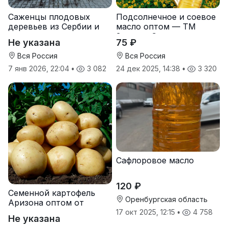
Саженцы плодовых
Подсолнечное и соевое
деревьев из Сербии и
масло оптом — ТМ
услуги прививки
Золотая Семечка
Не указана
75 ₽
Вся Россия
Вся Россия
7 янв 2026, 22:04
•
3 082
24 дек 2025, 14:38
•
3 320
Сафлоровое масло
120 ₽
Семенной картофель
Оренбургская область
Аризона оптом от
производителя
17 окт 2025, 12:15
•
4 758
Не указана