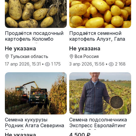
Продаётся посадочный
Продаётся семенной
картофель Коломбо
картофель Алуэт, Гала
оптом от трёх тонн
оптом от производителя
Не указана
Не указана
Тульская область
Вся Россия
17 апр 2026, 15:31
•
1 175
3 апр 2026, 15:56
•
2 168
Семена кукурузы
Семена подсолнечника
Родник Агата Северина
Экспресс Евролайтинг
Берта Вилора
гибрид F-G+
Не указана
4 500 ₽