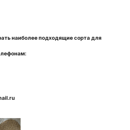
рать наиболее подходящие сорта для
елефонам:
il.ru