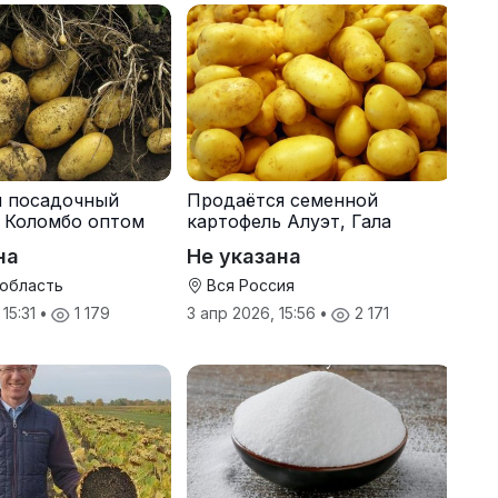
я посадочный
Продаётся семенной
 Коломбо оптом
картофель Алуэт, Гала
онн
оптом от производителя
на
Не указана
 область
Вся Россия
 15:31
•
1 179
3 апр 2026, 15:56
•
2 171