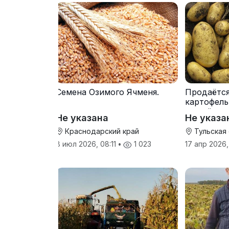
Семена Озимого Ячменя.
Продаётс
картофель
от трёх т
Не указана
Не указа
Краснодарский край
Тульская
8 июл 2026, 08:11
•
1 023
17 апр 2026,