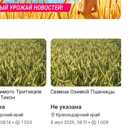
имого Тритикале
Семена Озимой Пшеницы.
 Тихон
на
Не указана
рский край
Краснодарский край
 08:14
•
1 024
8 июл 2026, 08:13
•
1 009