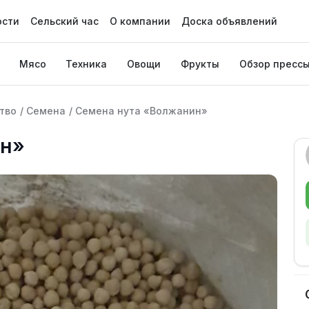
ости
Сельский час
О компании
Доска объявлений
Мясо
Техника
Овощи
Фрукты
Обзор пресс
тво
/
Семена
/
Семена нута «Волжанин»
ин»