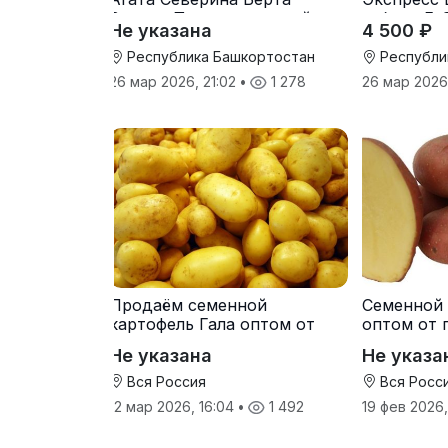
Вилора Прохладненский
гибрид F-
Не указана
4 500 ₽
Дарина Росс Машук
Катерина
Республика Башкортостан
Республи
26 мар 2026, 21:02
•
1 278
26 мар 2026
Продаём семенной
Семенной 
картофель Гала оптом от
оптом от 
производителя
Не указана
Не указа
Вся Россия
Вся Росс
12 мар 2026, 16:04
•
1 492
19 фев 2026