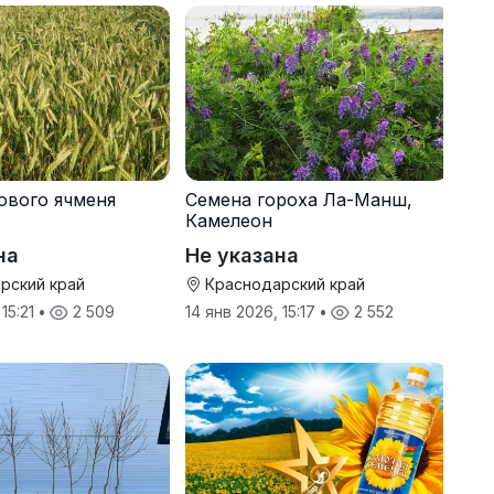
ового ячменя
Семена гороха Ла-Манш,
Камелеон
на
Не указана
рский край
Краснодарский край
 15:21
•
2 509
14 янв 2026, 15:17
•
2 552