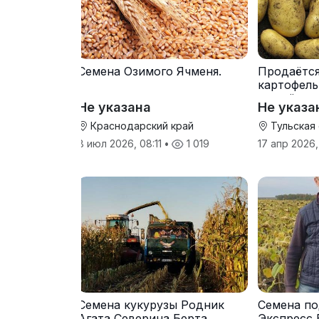
Семена Озимого Ячменя.
Продаётс
картофель
от трёх т
Не указана
Не указа
Краснодарский край
Тульская
8 июл 2026, 08:11
•
1 019
17 апр 2026,
Семена кукурузы Родник
Семена по
Агата Северина Берта
Экспресс 