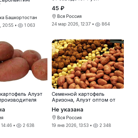
G+
45 ₽
Вся Россия
ка Башкортостан
24 мар 2026, 12:37
•
864
, 20:55
•
1 063
картофель Алуэт
Семенной картофель
производителя
Аризона, Алуэт оптом от
производителя
на
Не указана
ия
Вся Россия
, 14:46
•
2 638
19 янв 2026, 13:53
•
2 348