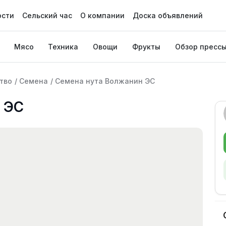
ости
Сельский час
О компании
Доска объявлений
Мясо
Техника
Овощи
Фрукты
Обзор пресс
тво
/
Семена
/
Семена нута Волжанин ЭС
 ЭС