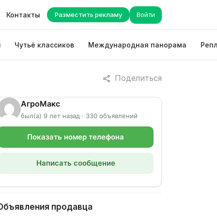
Контакты
Разместить рекламу
Войти
ы
Чутьё классиков
Международная панорама
Репл
Поделиться
АгроМакс
был(а) 9 лет назад · 330 объявлений
Показать номер телефона
Написать сообщение
Объявления продавца