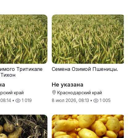
имого Тритикале
Семена Озимой Пшеницы.
 Тихон
на
Не указана
рский край
Краснодарский край
 08:14
•
1 019
8 июл 2026, 08:13
•
1 005