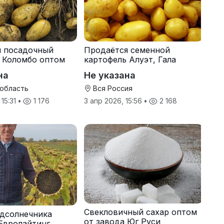
я посадочный
Продаётся семенной
 Коломбо оптом
картофель Алуэт, Гала
онн
оптом от производителя
на
Не указана
 область
Вся Россия
 15:31
•
1 176
3 апр 2026, 15:56
•
2 168
Свекловичный сахар оптом
дсолнечника
от завода Юг Руси
Евролайтинг