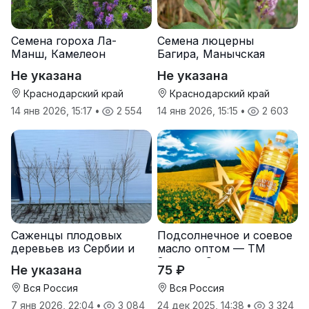
Семена гороха Ла-
Семена люцерны
Манш, Камелеон
Багира, Манычская
Не указана
Не указана
Краснодарский край
Краснодарский край
14 янв 2026, 15:17
•
2 554
14 янв 2026, 15:15
•
2 603
Саженцы плодовых
Подсолнечное и соевое
деревьев из Сербии и
масло оптом — ТМ
услуги прививки
Золотая Семечка
Не указана
75 ₽
Вся Россия
Вся Россия
7 янв 2026, 22:04
•
3 084
24 дек 2025, 14:38
•
3 324