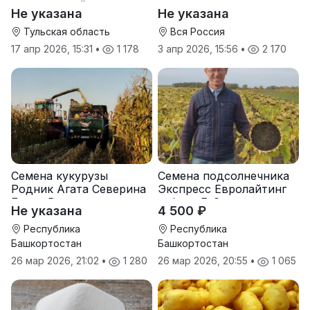
оптом от трёх тонн
оптом от производителя
Не указана
Не указана
Тульская область
Вся Россия
17 апр 2026, 15:31
•
1 178
3 апр 2026, 15:56
•
2 170
Семена кукурузы
Семена подсолнечника
Родник Агата Северина
Экспресс Евролайтинг
Берта Вилора
гибрид F-G+
Не указана
4 500 ₽
Прохладненский Дарина
Росс Машук Катерина
Республика
Республика
Башкортостан
Башкортостан
26 мар 2026, 21:02
•
1 280
26 мар 2026, 20:55
•
1 065