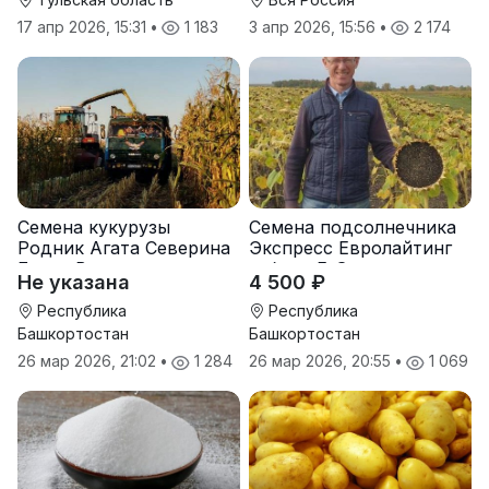
17 апр 2026, 15:31
•
1 183
3 апр 2026, 15:56
•
2 174
Семена кукурузы
Семена подсолнечника
Родник Агата Северина
Экспресс Евролайтинг
Берта Вилора
гибрид F-G+
Не указана
4 500 ₽
Прохладненский Дарина
Росс Машук Катерина
Республика
Республика
Башкортостан
Башкортостан
26 мар 2026, 21:02
•
1 284
26 мар 2026, 20:55
•
1 069