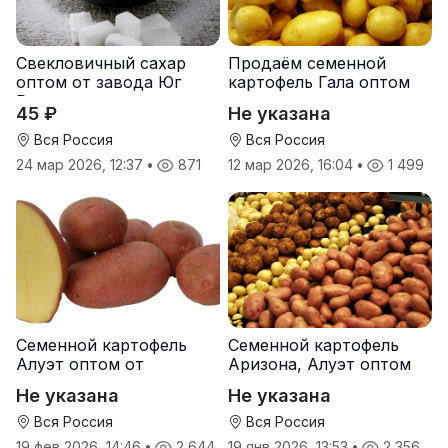
Свекловичный сахар
Продаём семенной
оптом от завода Юг
картофель Гала оптом
Руси
от производителя
45 ₽
Не указана
Вся Россия
Вся Россия
24 мар 2026, 12:37
•
871
12 мар 2026, 16:04
•
1 499
Семенной картофель
Семенной картофель
Алуэт оптом от
Аризона, Алуэт оптом
производителя
от производителя
Не указана
Не указана
Вся Россия
Вся Россия
19 фев 2026, 14:46
•
2 644
19 янв 2026, 13:53
•
2 356