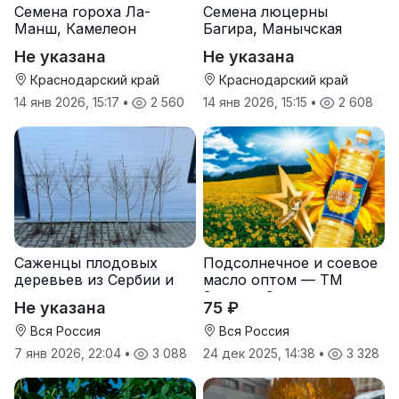
Семена гороха Ла-
Семена люцерны
Манш, Камелеон
Багира, Манычская
Не указана
Не указана
Краснодарский край
Краснодарский край
14 янв 2026, 15:17
•
2 560
14 янв 2026, 15:15
•
2 608
Саженцы плодовых
Подсолнечное и соевое
деревьев из Сербии и
масло оптом — ТМ
услуги прививки
Золотая Семечка
Не указана
75 ₽
Вся Россия
Вся Россия
7 янв 2026, 22:04
•
3 088
24 дек 2025, 14:38
•
3 328