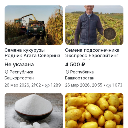
Семена кукурузы
Семена подсолнечника
Родник Агата Северина
Экспресс Евролайтинг
Берта Вилора
гибрид F-G+
Не указана
4 500 ₽
Прохладненский Дарина
Росс Машук Катерина
Республика
Республика
Башкортостан
Башкортостан
26 мар 2026, 21:02
•
1 289
26 мар 2026, 20:55
•
1 073