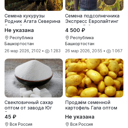
Семена кукурузы
Семена подсолнечника
Родник Агата Северина
Экспресс Евролайтинг
Берта Вилора
гибрид F-G+
Не указана
4 500 ₽
Прохладненский Дарина
Росс Машук Катерина
Республика
Республика
Башкортостан
Башкортостан
26 мар 2026, 21:02
•
1 283
26 мар 2026, 20:55
•
1 067
Свекловичный сахар
Продаём семенной
оптом от завода Юг
картофель Гала оптом
Руси
от производителя
45 ₽
Не указана
Вся Россия
Вся Россия