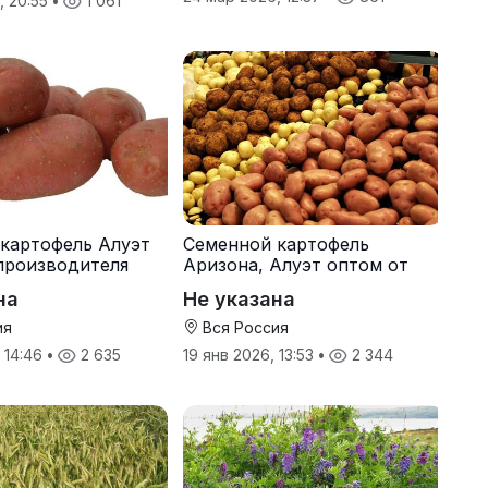
, 20:55
•
1 061
картофель Алуэт
Семенной картофель
производителя
Аризона, Алуэт оптом от
производителя
на
Не указана
ия
Вся Россия
, 14:46
•
2 635
19 янв 2026, 13:53
•
2 344