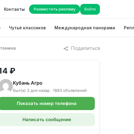
Контакты
Разместить рекламу
Войти
ы
Чутьё классиков
Международная панорама
Репл
Поделиться
нтонина
14 ₽
Кубань Агро
был(а) 3 дня назад · 1883 объявлений
Показать номер телефона
Написать сообщение