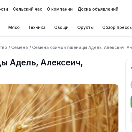
ости
Сельский час
О компании
Доска объявлений
Мясо
Техника
Овощи
Фрукты
Обзор пресс
тво
/
Семена
/
Семена озимой пшеницы Адель, Алексеич, А
ы Адель, Алексеич,