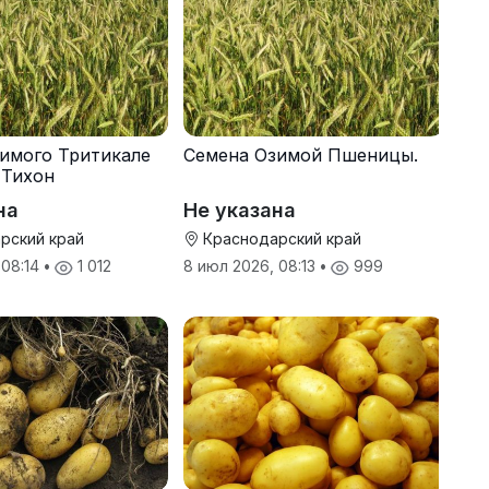
имого Тритикале
Семена Озимой Пшеницы.
 Тихон
на
Не указана
рский край
Краснодарский край
 08:14
•
1 012
8 июл 2026, 08:13
•
999