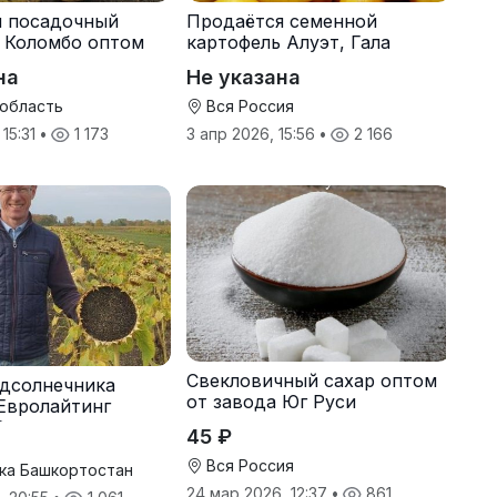
я посадочный
Продаётся семенной
 Коломбо оптом
картофель Алуэт, Гала
онн
оптом от производителя
на
Не указана
 область
Вся Россия
 15:31
•
1 173
3 апр 2026, 15:56
•
2 166
Свекловичный сахар оптом
дсолнечника
от завода Юг Руси
Евролайтинг
G+
45 ₽
Вся Россия
ка Башкортостан
24 мар 2026, 12:37
•
861