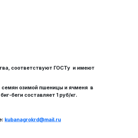
тва, соответствуют ГОСТу и имеют
 семян озимой пшеницы и ячменя в
иг-беги составляет 1 руб/кг.
е:
kubanagrokrd
@
mail
.
ru