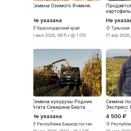
Семена Озимого Ячменя.
Продаётс
картофель
от трёх т
Не указана
Не указа
Краснодарский край
Тульская
8 июл 2026, 08:11
•
1 013
17 апр 2026,
Семена кукурузы Родник
Семена по
Агата Северина Берта
Экспресс 
Вилора Прохладненский
гибрид F-
Не указана
4 500 ₽
Дарина Росс Машук
Катерина
Республика Башкортостан
Республи