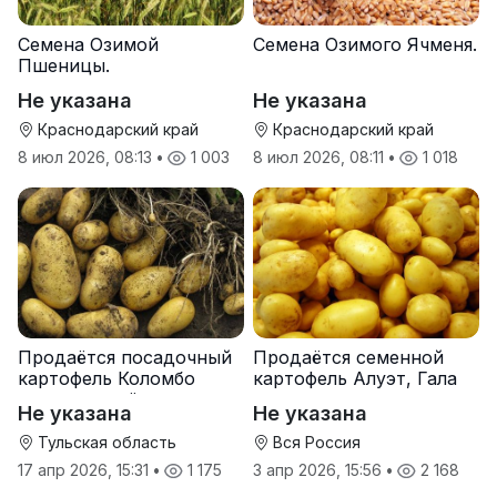
Семена Озимой
Семена Озимого Ячменя.
Пшеницы.
Не указана
Не указана
Краснодарский край
Краснодарский край
8 июл 2026, 08:13
•
1 003
8 июл 2026, 08:11
•
1 018
Продаётся посадочный
Продаётся семенной
картофель Коломбо
картофель Алуэт, Гала
оптом от трёх тонн
оптом от производителя
Не указана
Не указана
Тульская область
Вся Россия
17 апр 2026, 15:31
•
1 175
3 апр 2026, 15:56
•
2 168