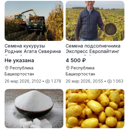
Семена кукурузы
Семена подсолнечника
Родник Агата Северина
Экспресс Евролайтинг
Берта Вилора
гибрид F-G+
Не указана
4 500 ₽
Прохладненский Дарина
Росс Машук Катерина
Республика
Республика
Башкортостан
Башкортостан
26 мар 2026, 21:02
•
1 278
26 мар 2026, 20:55
•
1 063