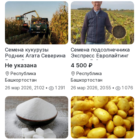
Семена кукурузы
Семена подсолнечника
Родник Агата Северина
Экспресс Евролайтинг
Берта Вилора
гибрид F-G+
Не указана
4 500 ₽
Прохладненский Дарина
Росс Машук Катерина
Республика
Республика
Башкортостан
Башкортостан
26 мар 2026, 21:02
•
1 291
26 мар 2026, 20:55
•
1 076