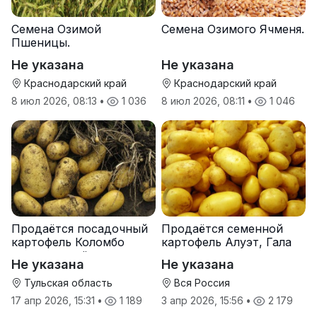
Семена Озимой
Семена Озимого Ячменя.
Пшеницы.
Не указана
Не указана
Краснодарский край
Краснодарский край
8 июл 2026, 08:13
•
1 036
8 июл 2026, 08:11
•
1 046
Продаётся посадочный
Продаётся семенной
картофель Коломбо
картофель Алуэт, Гала
оптом от трёх тонн
оптом от производителя
Не указана
Не указана
Тульская область
Вся Россия
17 апр 2026, 15:31
•
1 189
3 апр 2026, 15:56
•
2 179