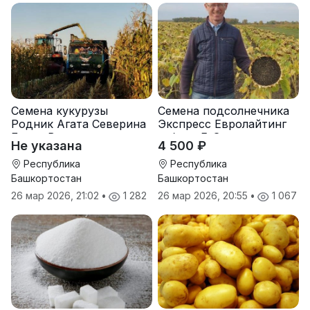
Семена кукурузы
Семена подсолнечника
Родник Агата Северина
Экспресс Евролайтинг
Берта Вилора
гибрид F-G+
Не указана
4 500 ₽
Прохладненский Дарина
Росс Машук Катерина
Республика
Республика
Башкортостан
Башкортостан
26 мар 2026, 21:02
•
1 282
26 мар 2026, 20:55
•
1 067