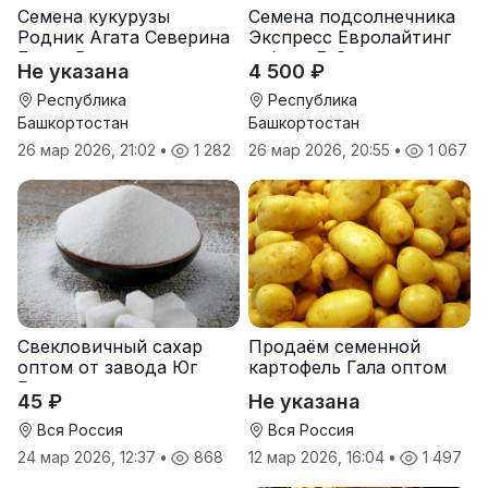
Семена кукурузы
Семена подсолнечника
Родник Агата Северина
Экспресс Евролайтинг
Берта Вилора
гибрид F-G+
Не указана
4 500 ₽
Прохладненский Дарина
Росс Машук Катерина
Республика
Республика
Башкортостан
Башкортостан
26 мар 2026, 21:02
•
1 282
26 мар 2026, 20:55
•
1 067
Свекловичный сахар
Продаём семенной
оптом от завода Юг
картофель Гала оптом
Руси
от производителя
45 ₽
Не указана
Вся Россия
Вся Россия
24 мар 2026, 12:37
•
868
12 мар 2026, 16:04
•
1 497