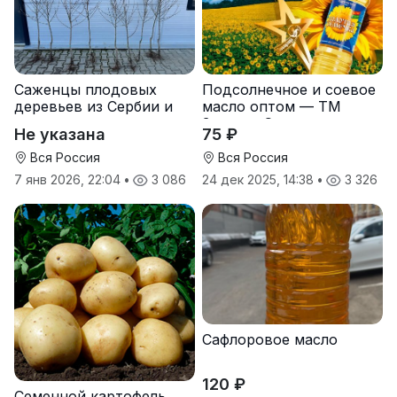
Саженцы плодовых
Подсолнечное и соевое
деревьев из Сербии и
масло оптом — ТМ
услуги прививки
Золотая Семечка
Не указана
75 ₽
Вся Россия
Вся Россия
7 янв 2026, 22:04
•
3 086
24 дек 2025, 14:38
•
3 326
Сафлоровое масло
120 ₽
Семенной картофель