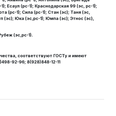
-1); Есаул (рс-1); Краснодарская 99 (эс, рс-1);
ота (рс-1); Сила (рс-1); Стан (эс); Таня (эс,
уп (эс); Юка (эс,рс-1); Юмпа (эс); Этнос (эс),
Рубеж (эс,рс-1).
ачества, соответствуют ГОСТу и имеют
498-92-96; 8(928)848-12-11