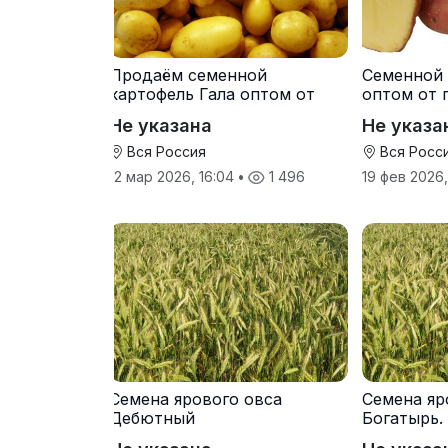
Продаём семенной
Семенной 
картофель Гала оптом от
оптом от 
производителя
Не указана
Не указа
Вся Россия
Вся Росс
12 мар 2026, 16:04
•
1 496
19 фев 2026
Семена ярового овса
Семена яр
Дебютный
Богатырь.