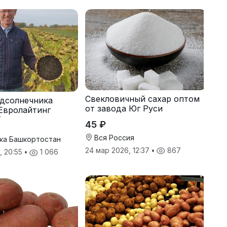
Свекловичный сахар оптом
дсолнечника
от завода Юг Руси
Евролайтинг
G+
45 ₽
Вся Россия
ка Башкортостан
24 мар 2026, 12:37
•
867
, 20:55
•
1 066