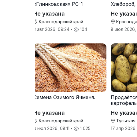
«Глинковская» РС-1
Хлебороб,
Не указана
Не указа
Краснодарский край
Краснода
3 авг 2026, 09:24
•
104
8 июл 2026,
Семена Озимого Ячменя.
Продаётс
картофель
от трёх т
Не указана
Не указа
Краснодарский край
Тульская
8 июл 2026, 08:11
•
1 025
17 апр 2026,