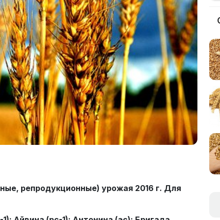
ные, репродукционные) урожая 2016 г. Для
-1); Айвина (рс-1); Антонина (эс); Бригада