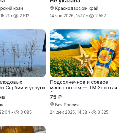
на
Не указана
рский край
Краснодарский край
 15:21
•
2 512
14 янв 2026, 15:17
•
2 557
плодовых
Подсолнечное и соевое
из Сербии и услуги
масло оптом — ТМ Золотая
Семечка
на
75 ₽
ия
Вся Россия
 22:04
•
3 085
24 дек 2025, 14:38
•
3 325