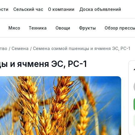
ости
Сельский час
О компании
Доска объявлений
Мясо
Техника
Овощи
Фрукты
Обзор пресс
тво
/
Семена
/
Семена озимой пшеницы и ячменя ЭС, РС-1
ы и ячменя ЭС, РС-1