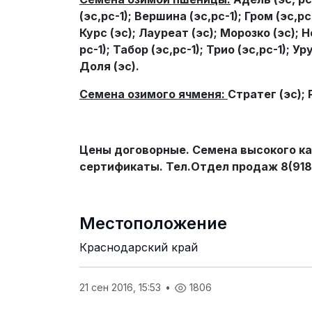
(эс,рс-1); Вершина (эс,рс-1); Гром (эс,рс
Курс (эс); Лауреат (эс); Морозко (эс); Н
рс-1); Табор (эс,рс-1); Трио (эс,рс-1); Ур
Доля (эс).
Семена озимого ячменя:
Стратег (эс); 
Цены договорные. Семена высокого к
сертификаты. Тел.Отдел продаж 8(918)
Местоположение
Краснодарский край
21 сен 2016, 15:53
•
1806