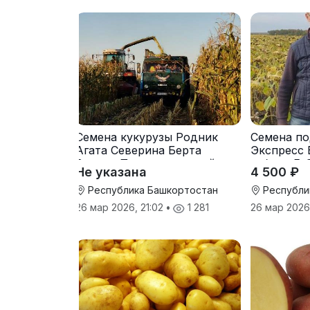
Семена кукурузы Родник
Семена по
Агата Северина Берта
Экспресс 
Вилора Прохладненский
гибрид F-
Не указана
4 500 ₽
Дарина Росс Машук
Катерина
Республика Башкортостан
Республи
26 мар 2026, 21:02
•
1 281
26 мар 2026