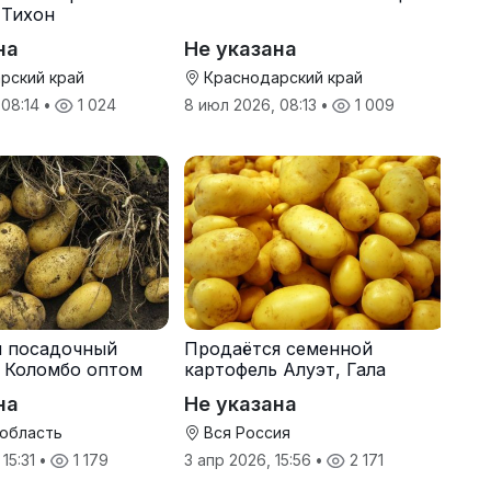
 Тихон
на
Не указана
рский край
Краснодарский край
 08:14
•
1 024
8 июл 2026, 08:13
•
1 009
я посадочный
Продаётся семенной
 Коломбо оптом
картофель Алуэт, Гала
онн
оптом от производителя
на
Не указана
 область
Вся Россия
 15:31
•
1 179
3 апр 2026, 15:56
•
2 171