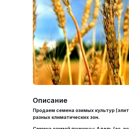
Описание
Продаем семена озимых культур (элит
разных климатических зон.
Семена озимой пшеницы:
Адель (эс, рс