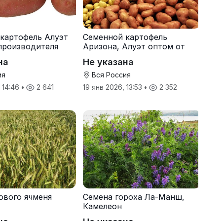
картофель Алуэт
Семенной картофель
производителя
Аризона, Алуэт оптом от
производителя
на
Не указана
ия
Вся Россия
, 14:46
•
2 641
19 янв 2026, 13:53
•
2 352
ового ячменя
Семена гороха Ла-Манш,
Камелеон