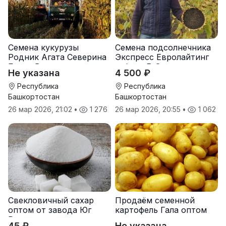
Семена кукурузы
Семена подсолнечника
Родник Агата Северина
Экспресс Евролайтинг
Берта Вилора
гибрид F-G+
Не указана
4 500 ₽
Прохладненский Дарина
Росс Машук Катерина
Республика
Республика
Башкортостан
Башкортостан
26 мар 2026, 21:02
•
1 276
26 мар 2026, 20:55
•
1 062
Свекловичный сахар
Продаём семенной
оптом от завода Юг
картофель Гала оптом
Руси
от производителя
45 ₽
Не указана