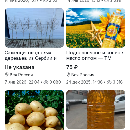
14 янв 2026, 15:17
•
2 551
14 янв 2026, 15:15
•
2 599
Саженцы плодовых
Подсолнечное и соевое
деревьев из Сербии и
масло оптом — ТМ
услуги прививки
Золотая Семечка
Не указана
75 ₽
Вся Россия
Вся Россия
7 янв 2026, 22:04
•
3 080
24 дек 2025, 14:38
•
3 318