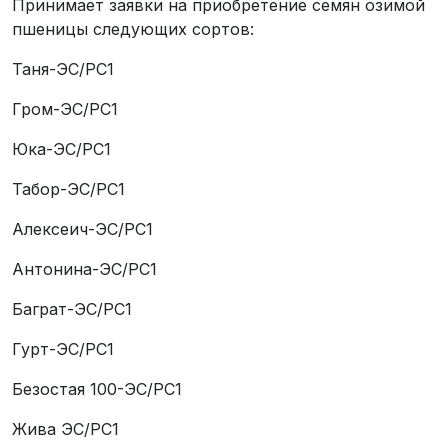
Принимает заявки на приобретение семян озимой
пшеницы следующих сортов:
Таня-ЭС/РС1
Гром-ЭС/РС1
Юка-ЭС/РС1
Табор-ЭС/РС1
Алексеич-ЭС/РС1
Антонина-ЭС/РС1
Баграт-ЭС/РС1
Гурт-ЭС/РС1
Безостая 100-ЭС/РС1
Жива ЭС/РС1