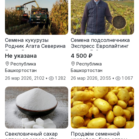
Семена кукурузы
Семена подсолнечника
Родник Агата Северина
Экспресс Евролайтинг
Берта Вилора
гибрид F-G+
Не указана
4 500 ₽
Прохладненский Дарина
Росс Машук Катерина
Республика
Республика
Башкортостан
Башкортостан
26 мар 2026, 21:02
•
1 282
26 мар 2026, 20:55
•
1 067
Свекловичный сахар
Продаём семенной