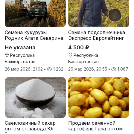
Семена кукурузы
Семена подсолнечника
Родник Агата Северина
Экспресс Евролайтинг
Берта Вилора
гибрид F-G+
Не указана
4 500 ₽
Прохладненский Дарина
Росс Машук Катерина
Республика
Республика
Башкортостан
Башкортостан
26 мар 2026, 21:02
•
1 282
26 мар 2026, 20:55
•
1 067
Свекловичный сахар
Продаём семенной
оптом от завода Юг
картофель Гала оптом