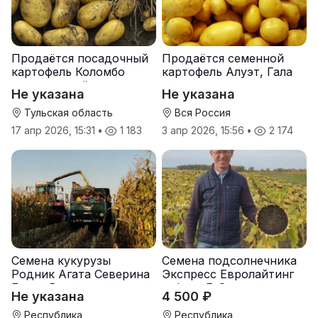
Продаётся посадочный
Продаётся семенной
картофель Коломбо
картофель Алуэт, Гала
оптом от трёх тонн
оптом от производителя
Не указана
Не указана
Тульская область
Вся Россия
17 апр 2026, 15:31
•
1 183
3 апр 2026, 15:56
•
2 174
Семена кукурузы
Семена подсолнечника
Родник Агата Северина
Экспресс Евролайтинг
Берта Вилора
гибрид F-G+
Не указана
4 500 ₽
Прохладненский Дарина
Росс Машук Катерина
Республика
Республика