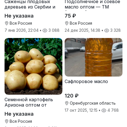
Саженцы плодовых
Подсолнечное и соевое
деревьев из Сербии и
масло оптом — ТМ
услуги прививки
Золотая Семечка
Не указана
75 ₽
Вся Россия
Вся Россия
7 янв 2026, 22:04
•
3 088
24 дек 2025, 14:38
•
3 328
Сафлоровое масло
120 ₽
Семенной картофель
Оренбургская область
Аризона оптом от
производителя
17 окт 2025, 12:15
•
4 768
Не указана
Вся Россия