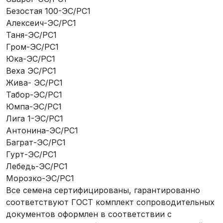
Безостая 100-ЭС/РС1
Алексеич-ЭС/РС1
Таня-ЭС/РС1
Гром-ЭС/РС1
Юка-ЭС/РС1
Веха ЭС/РС1
Жива- ЭС/РС1
Табор-ЭС/РС1
Юмпа-ЭС/РС1
Лига 1-ЭС/РС1
Антонина-ЭС/РС1
Баграт-ЭС/РС1
Гурт-ЭС/РС1
Лебедь-ЭС/РС1
Морозко-ЭС/РС1
Все семена сертифицированы, гарантированно
соответствуют ГОСТ комплект сопроводительных
документов оформлен в соответствии с