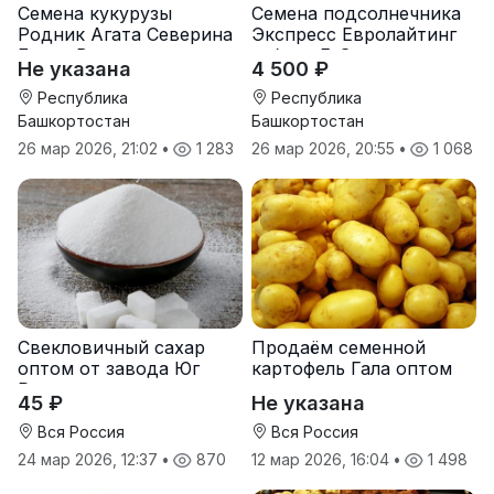
Семена кукурузы
Семена подсолнечника
Родник Агата Северина
Экспресс Евролайтинг
Берта Вилора
гибрид F-G+
Не указана
4 500 ₽
Прохладненский Дарина
Росс Машук Катерина
Республика
Республика
Башкортостан
Башкортостан
26 мар 2026, 21:02
•
1 283
26 мар 2026, 20:55
•
1 068
Свекловичный сахар
Продаём семенной
оптом от завода Юг
картофель Гала оптом
Руси
от производителя
45 ₽
Не указана
Вся Россия
Вся Россия
24 мар 2026, 12:37
•
870
12 мар 2026, 16:04
•
1 498