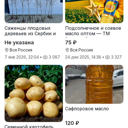
Саженцы плодовых
Подсолнечное и соевое
деревьев из Сербии и
масло оптом — ТМ
услуги прививки
Золотая Семечка
Не указана
75 ₽
Вся Россия
Вся Россия
7 янв 2026, 22:04
•
3 087
24 дек 2025, 14:38
•
3 327
Сафлоровое масло
120 ₽
Семенной картофель