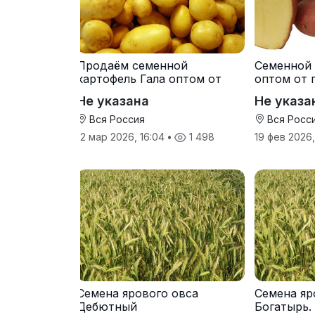
Продаём семенной
Семенной 
картофель Гала оптом от
оптом от 
производителя
Не указана
Не указа
Вся Россия
Вся Росс
12 мар 2026, 16:04
•
1 498
19 фев 2026
Семена ярового овса
Семена яр
Дебютный
Богатырь.