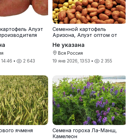
картофель Алуэт
Семенной картофель
производителя
Аризона, Алуэт оптом от
производителя
на
Не указана
ия
Вся Россия
, 14:46
•
2 643
19 янв 2026, 13:53
•
2 355
ового ячменя
Семена гороха Ла-Манш,
Камелеон