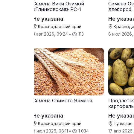
Семена Вики Озимой
Семена Оз
«Глинковская» РС-1
Хлебороб,
Не указана
Не указа
Краснодарский край
Краснода
3 авг 2026, 09:24
•
113
8 июл 2026,
Семена Озимого Ячменя.
Продаётс
картофель
от трёх т
Не указана
Не указа
Краснодарский край
Тульская
8 июл 2026, 08:11
•
1 034
17 апр 2026,