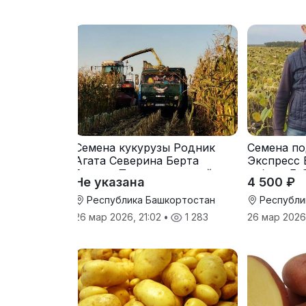
Семена кукурузы Родник
Семена по
Агата Северина Берта
Экспресс 
Вилора Прохладненский
гибрид F-
Не указана
4 500 ₽
Дарина Росс Машук
Катерина
Республика Башкортостан
Республи
26 мар 2026, 21:02
•
1 283
26 мар 2026