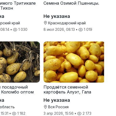
имого Тритикале
Семена Озимой Пшеницы.
 Тихон
на
Не указана
рский край
Краснодарский край
 08:14
•
1 030
8 июл 2026, 08:13
•
1 019
я посадочный
Продаётся семенной
 Коломбо оптом
картофель Алуэт, Гала
онн
оптом от производителя
на
Не указана
 область
Вся Россия
 15:31
•
1 182
3 апр 2026, 15:56
•
2 173