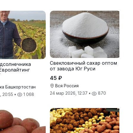
Свекловичный сахар оптом
дсолнечника
от завода Юг Руси
Евролайтинг
G+
45 ₽
Вся Россия
ка Башкортостан
24 мар 2026, 12:37
•
870
, 20:55
•
1 068