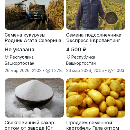
Семена кукурузы
Семена подсолнечника
Родник Агата Северина
Экспресс Евролайтинг
Берта Вилора
гибрид F-G+
Не указана
4 500 ₽
Прохладненский Дарина
Росс Машук Катерина
Республика
Республика
Башкортостан
Башкортостан
26 мар 2026, 21:02
•
1 278
26 мар 2026, 20:55
•
1 063
Свекловичный сахар
Продаём семенной
оптом от завода Юг
картофель Гала оптом