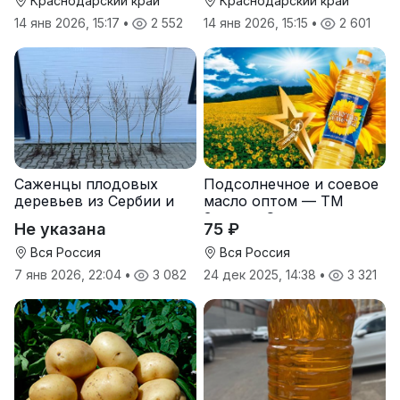
Краснодарский край
Краснодарский край
14 янв 2026, 15:17
•
2 552
14 янв 2026, 15:15
•
2 601
Саженцы плодовых
Подсолнечное и соевое
деревьев из Сербии и
масло оптом — ТМ
услуги прививки
Золотая Семечка
Не указана
75 ₽
Вся Россия
Вся Россия
7 янв 2026, 22:04
•
3 082
24 дек 2025, 14:38
•
3 321