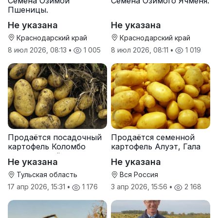
Семена Озимой
Семена Озимого Ячменя.
Пшеницы.
Не указана
Не указана
Краснодарский край
Краснодарский край
8 июл 2026, 08:13
•
1 005
8 июл 2026, 08:11
•
1 019
Продаётся посадочный
Продаётся семенной
картофель Коломбо
картофель Алуэт, Гала
оптом от трёх тонн
оптом от производителя
Не указана
Не указана
Тульская область
Вся Россия
17 апр 2026, 15:31
•
1 176
3 апр 2026, 15:56
•
2 168