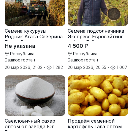
Семена кукурузы
Семена подсолнечника
Родник Агата Северина
Экспресс Евролайтинг
Берта Вилора
гибрид F-G+
Не указана
4 500 ₽
Прохладненский Дарина
Росс Машук Катерина
Республика
Республика
Башкортостан
Башкортостан
26 мар 2026, 21:02
•
1 282
26 мар 2026, 20:55
•
1 067
Свекловичный сахар
Продаём семенной
оптом от завода Юг
картофель Гала оптом
Руси
от производителя