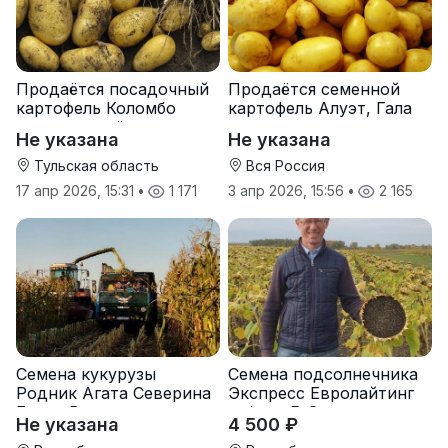
Продаётся посадочный
Продаётся семенной
картофель Коломбо
картофель Алуэт, Гала
оптом от трёх тонн
оптом от производителя
Не указана
Не указана
Тульская область
Вся Россия
17 апр 2026, 15:31
•
1 171
3 апр 2026, 15:56
•
2 165
Семена кукурузы
Семена подсолнечника
Родник Агата Северина
Экспресс Евролайтинг
Берта Вилора
гибрид F-G+
Не указана
4 500 ₽
Прохладненский Дарина