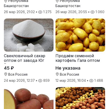
Росс Машук Катерина
Республика
Республика
Башкортостан
Башкортостан
26 мар 2026, 21:02
•
1 275
26 мар 2026, 20:55
•
1 060
Свекловичный сахар
Продаём семенной
оптом от завода Юг
картофель Гала оптом
Руси
от производителя
45 ₽
Не указана
Вся Россия
Вся Россия
24 мар 2026, 12:37
•
859
12 мар 2026, 16:04
•
1 488