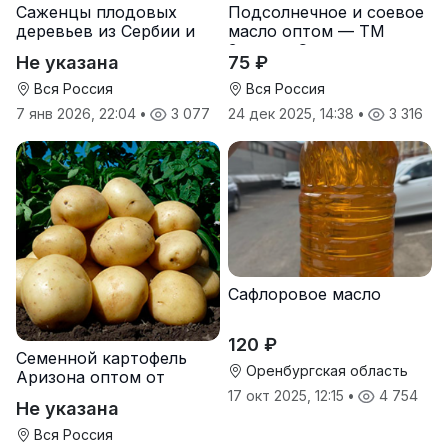
Саженцы плодовых
Подсолнечное и соевое
деревьев из Сербии и
масло оптом — ТМ
услуги прививки
Золотая Семечка
Не указана
75 ₽
Вся Россия
Вся Россия
7 янв 2026, 22:04
•
3 077
24 дек 2025, 14:38
•
3 316
Сафлоровое масло
120 ₽
Семенной картофель
Оренбургская область
Аризона оптом от
производителя
17 окт 2025, 12:15
•
4 754
Не указана
Вся Россия