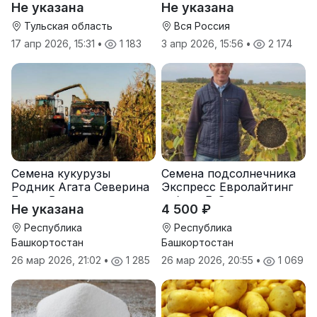
Не указана
Не указана
Тульская область
Вся Россия
17 апр 2026, 15:31
•
1 183
3 апр 2026, 15:56
•
2 174
Семена кукурузы
Семена подсолнечника
Родник Агата Северина
Экспресс Евролайтинг
Берта Вилора
гибрид F-G+
Не указана
4 500 ₽
Прохладненский Дарина
Росс Машук Катерина
Республика
Республика
Башкортостан
Башкортостан
26 мар 2026, 21:02
•
1 285
26 мар 2026, 20:55
•
1 069