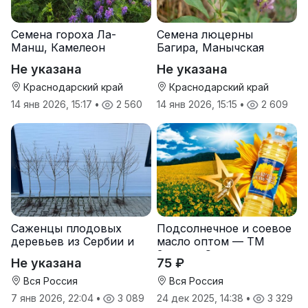
Семена гороха Ла-
Семена люцерны
Манш, Камелеон
Багира, Манычская
Не указана
Не указана
Краснодарский край
Краснодарский край
14 янв 2026, 15:17
•
2 560
14 янв 2026, 15:15
•
2 609
Саженцы плодовых
Подсолнечное и соевое
деревьев из Сербии и
масло оптом — ТМ
услуги прививки
Золотая Семечка
Не указана
75 ₽
Вся Россия
Вся Россия
7 янв 2026, 22:04
•
3 089
24 дек 2025, 14:38
•
3 329