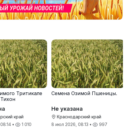
имого Тритикале
Семена Озимой Пшеницы.
 Тихон
на
Не указана
рский край
Краснодарский край
 08:14
•
1 010
8 июл 2026, 08:13
•
997