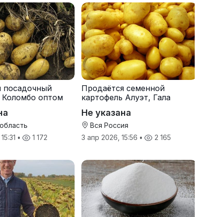
я посадочный
Продаётся семенной
 Коломбо оптом
картофель Алуэт, Гала
онн
оптом от производителя
на
Не указана
 область
Вся Россия
 15:31
•
1 172
3 апр 2026, 15:56
•
2 165