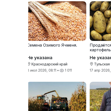
Семена Озимого Ячменя.
Продаётс
картофель
от трёх т
Не указана
Не указа
Краснодарский край
Тульская
8 июл 2026, 08:11
•
1 011
17 апр 2026,