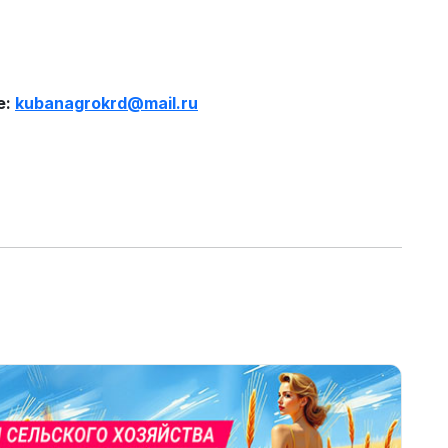
е:
kubanagrokrd
@
mail
.
ru