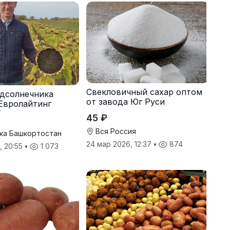
Свекловичный сахар оптом
дсолнечника
от завода Юг Руси
Евролайтинг
G+
45 ₽
Вся Россия
ка Башкортостан
24 мар 2026, 12:37
•
874
, 20:55
•
1 073