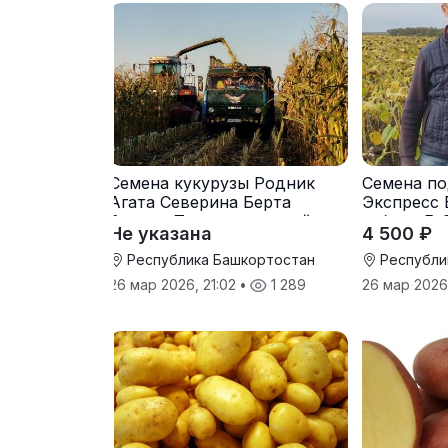
Семена кукурузы Родник
Семена по
Агата Северина Берта
Экспресс 
Вилора Прохладненский
гибрид F-
Не указана
4 500 ₽
Дарина Росс Машук
Катерина
Республика Башкортостан
Республи
26 мар 2026, 21:02
•
1 289
26 мар 2026