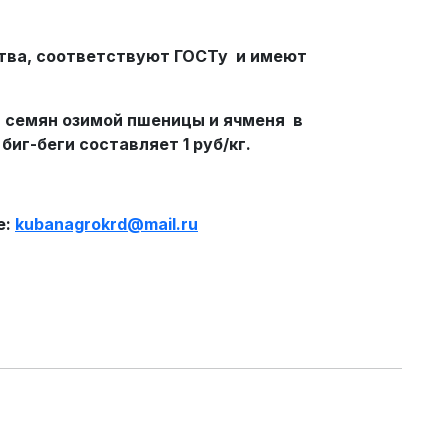
тва, соответствуют ГОСТу и имеют
 семян озимой пшеницы и ячменя в
иг-беги составляет 1 руб/кг.
е:
kubanagrokrd
@
mail
.
ru