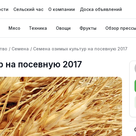
ости
Сельский час
О компании
Доска объявлений
Мясо
Техника
Овощи
Фрукты
Обзор пресс
тво
/
Семена
/
Семена озимых культур на посевную 2017
 на посевную 2017