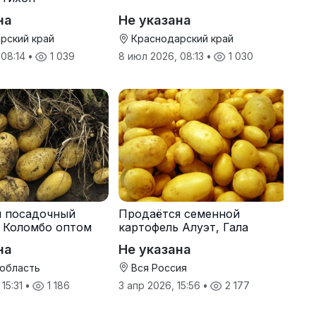
на
Не указана
рский край
Краснодарский край
 08:14
•
1 039
8 июл 2026, 08:13
•
1 030
я посадочный
Продаётся семенной
 Коломбо оптом
картофель Алуэт, Гала
онн
оптом от производителя
на
Не указана
 область
Вся Россия
 15:31
•
1 186
3 апр 2026, 15:56
•
2 177