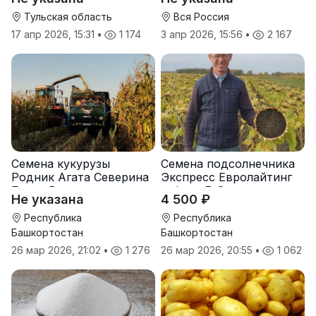
Тульская область
Вся Россия
17 апр 2026, 15:31
•
1 174
3 апр 2026, 15:56
•
2 167
Семена кукурузы
Семена подсолнечника
Родник Агата Северина
Экспресс Евролайтинг
Берта Вилора
гибрид F-G+
Не указана
4 500 ₽
Прохладненский Дарина
Росс Машук Катерина
Республика
Республика
Башкортостан
Башкортостан
26 мар 2026, 21:02
•
1 276
26 мар 2026, 20:55
•
1 062