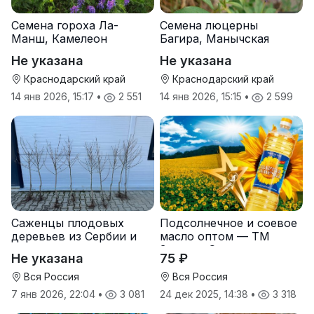
Семена гороха Ла-
Семена люцерны
Манш, Камелеон
Багира, Манычская
Не указана
Не указана
Краснодарский край
Краснодарский край
14 янв 2026, 15:17
•
2 551
14 янв 2026, 15:15
•
2 599
Саженцы плодовых
Подсолнечное и соевое
деревьев из Сербии и
масло оптом — ТМ
услуги прививки
Золотая Семечка
Не указана
75 ₽
Вся Россия
Вся Россия
7 янв 2026, 22:04
•
3 081
24 дек 2025, 14:38
•
3 318