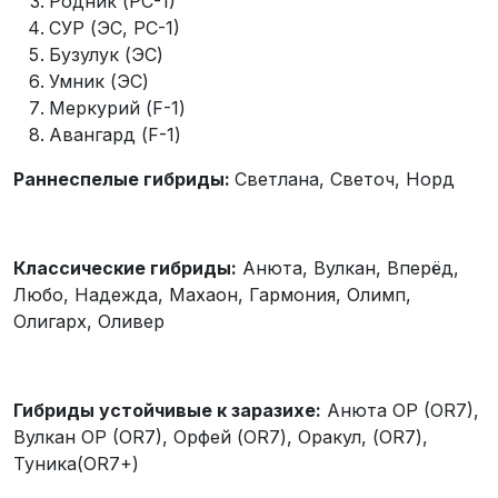
Родник (РС-1)
СУР (ЭС, РС-1)
Бузулук (ЭС)
Умник (ЭС)
Меркурий (F-1)
Авангард (F-1)
Раннеспелые гибриды:
Светлана, Светоч, Норд
Классические гибриды:
Анюта, Вулкан, Вперёд,
Любо, Надежда, Махаон, Гармония, Олимп,
Олигарх, Оливер
Гибриды устойчивые к заразихе:
Анюта OP (OR7),
Вулкан OP (OR7), Орфей (OR7), Оракул, (OR7),
Туника(OR7+)