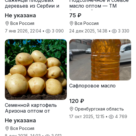
Саженцы плодовых
Подсолнечное и соевое
деревьев из Сербии и
масло оптом — ТМ
услуги прививки
Золотая Семечка
Не указана
75 ₽
Вся Россия
Вся Россия
7 янв 2026, 22:04
•
3 090
24 дек 2025, 14:38
•
3 330
Сафлоровое масло
120 ₽
Семенной картофель
Оренбургская область
Аризона оптом от
производителя
17 окт 2025, 12:15
•
4 769
Не указана
Вся Россия
8 дек 2025, 14:03
•
3 012