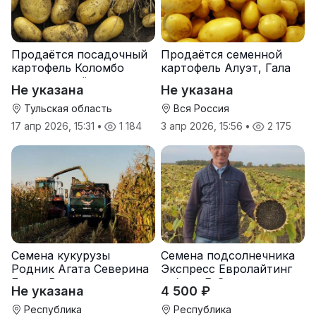
Продаётся посадочный
Продаётся семенной
картофель Коломбо
картофель Алуэт, Гала
оптом от трёх тонн
оптом от производителя
Не указана
Не указана
Тульская область
Вся Россия
17 апр 2026, 15:31
•
1 184
3 апр 2026, 15:56
•
2 175
Семена кукурузы
Семена подсолнечника
Родник Агата Северина
Экспресс Евролайтинг
Берта Вилора
гибрид F-G+
Не указана
4 500 ₽
Прохладненский Дарина
Росс Машук Катерина
Республика
Республика