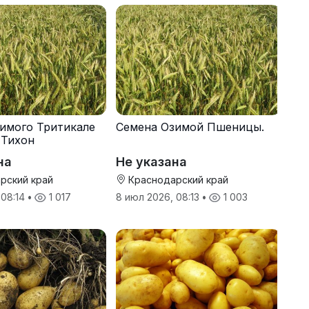
имого Тритикале
Семена Озимой Пшеницы.
 Тихон
на
Не указана
рский край
Краснодарский край
 08:14
•
1 017
8 июл 2026, 08:13
•
1 003