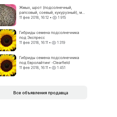
Жмых, шрот (подсолнечный,
рапсовый, соевый, кукурузный), мел
кормовой, отруби пшеничные, жом
11 фев 2018, 16:12
•
1 915
свекловичный, соя полножирная,
ЗЦМ, Пеллеты топливные
Гибриды семена подсолнечника
под Экспресс
11 фев 2018, 16:11
•
1 319
Гибриды семена подсолнечника
под Евролайтинг -Сlearfield
11 фев 2018, 16:11
•
1 451
Все объявления продавца