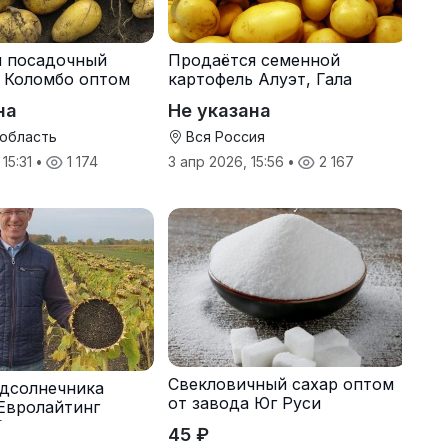
я посадочный
Продаётся семенной
 Коломбо оптом
картофель Алуэт, Гала
онн
оптом от производителя
на
Не указана
 область
Вся Россия
 15:31
•
1 174
3 апр 2026, 15:56
•
2 167
Свекловичный сахар оптом
дсолнечника
от завода Юг Руси
Евролайтинг
G+
45 ₽