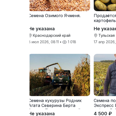
Семена Озимого Ячменя.
Продаётс
картофель
от трёх т
Не указана
Не указа
Краснодарский край
Тульская
8 июл 2026, 08:11
•
1 018
17 апр 2026,
Семена кукурузы Родник
Семена по
Агата Северина Берта
Экспресс 
Вилора Прохладненский
гибрид F-
Не указана
4 500 ₽
Дарина Росс Машук