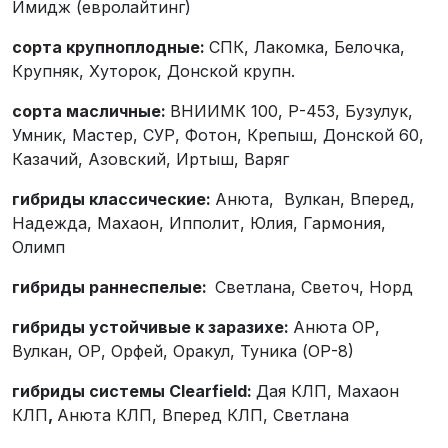
Имидж (евролайтинг)
сорта крупноплодные:
СПК, Лакомка, Белочка,
Крупняк, Хуторок, Донской крупн.
сорта масличные:
ВНИИМК 100, Р-453, Бузулук,
Умник, Мастер, СУР, Фотон, Крепыш, Донской 60,
Казачий, Азовский, Иртыш, Варяг
гибриды классические:
Анюта, Вулкан, Вперед,
Надежда, Махаон, Ипполит, Юлия, Гармония,
Олимп
гибриды раннеспелые:
Светлана, Светоч, Норд
гибриды устойчивые к заразихе:
Анюта ОР,
Вулкан, ОР, Орфей, Оракул, Туника (ОР-8)
гибриды системы Clearfield:
Дая КЛП, Махаон
КЛП
,
Анюта КЛП, Вперед КЛП, Светлана