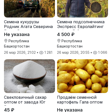
Семена кукурузы
Семена подсолнечника
Родник Агата Северина
Экспресс Евролайтинг
Берта Вилора
гибрид F-G+
Не указана
4 500 ₽
Прохладненский Дарина
Росс Машук Катерина
Республика
Республика
Башкортостан
Башкортостан
26 мар 2026, 21:02
•
1 281
26 мар 2026, 20:55
•
1 066
Свекловичный сахар
Продаём семенной
оптом от завода Юг
картофель Гала оптом
Руси
от производителя
45 ₽
Не указана