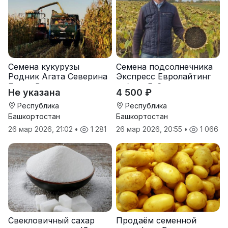
Семена кукурузы
Семена подсолнечника
Родник Агата Северина
Экспресс Евролайтинг
Берта Вилора
гибрид F-G+
Не указана
4 500 ₽
Прохладненский Дарина
Росс Машук Катерина
Республика
Республика
Башкортостан
Башкортостан
26 мар 2026, 21:02
•
1 281
26 мар 2026, 20:55
•
1 066
Свекловичный сахар
Продаём семенной