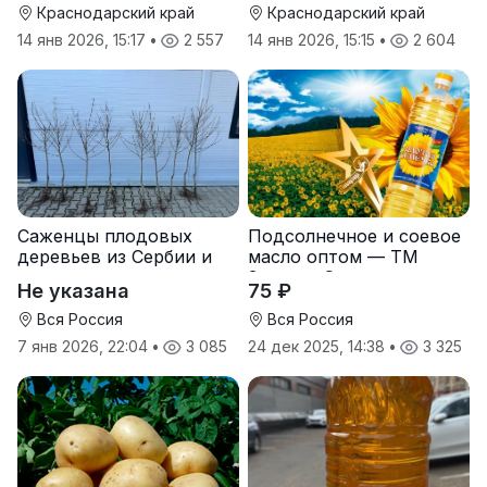
Краснодарский край
Краснодарский край
14 янв 2026, 15:17
•
2 557
14 янв 2026, 15:15
•
2 604
Саженцы плодовых
Подсолнечное и соевое
деревьев из Сербии и
масло оптом — ТМ
услуги прививки
Золотая Семечка
Не указана
75 ₽
Вся Россия
Вся Россия
7 янв 2026, 22:04
•
3 085
24 дек 2025, 14:38
•
3 325