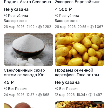
Родник Агата Северина
Экспресс Евролайтинг
Берта Вилора
гибрид F-G+
Не указана
4 500 ₽
Прохладненский Дарина
Росс Машук Катерина
Республика
Республика
Башкортостан
Башкортостан
26 мар 2026, 21:02
•
1 282
26 мар 2026, 20:55
•
1 067
Свекловичный сахар
Продаём семенной
оптом от завода Юг
картофель Гала оптом
Руси
от производителя
45 ₽
Не указана
Вся Россия
Вся Россия
24 мар 2026, 12:37
•
868
12 мар 2026, 16:04
•
1 497