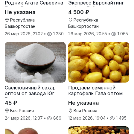
Родник Агата Северина
Экспресс Евролайтинг
Берта Вилора
гибрид F-G+
Не указана
4 500 ₽
Прохладненский Дарина
Росс Машук Катерина
Республика
Республика
Башкортостан
Башкортостан
26 мар 2026, 21:02
•
1 280
26 мар 2026, 20:55
•
1 065
Свекловичный сахар
Продаём семенной
оптом от завода Юг
картофель Гала оптом
Руси
от производителя
45 ₽
Не указана
Вся Россия
Вся Россия
24 мар 2026, 12:37
•
866
12 мар 2026, 16:04
•
1 495