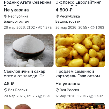
Родник Агата Северина
Экспресс Евролайтинг
Берта Вилора
гибрид F-G+
Не указана
4 500 ₽
Прохладненский Дарина
Росс Машук Катерина
Республика
Республика
Башкортостан
Башкортостан
26 мар 2026, 21:02
•
1 278
26 мар 2026, 20:55
•
1 063
Свекловичный сахар
Продаём семенной
оптом от завода Юг
картофель Гала оптом
Руси
от производителя
45 ₽
Не указана
Вся Россия
Вся Россия
24 мар 2026, 12:37
•
864
12 мар 2026, 16:04
•
1 492