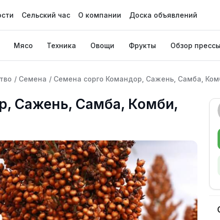
ости
Сельский час
О компании
Доска объявлений
Мясо
Техника
Овощи
Фрукты
Обзор пресс
тво
/
Семена
/
Семена сорго Командор, Сажень, Самба, Ком
, Сажень, Самба, Комби,