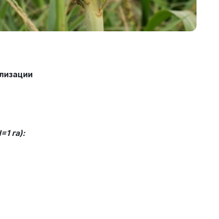
лизации
1 га):