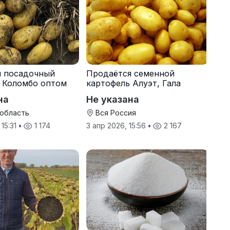
я посадочный
Продаётся семенной
 Коломбо оптом
картофель Алуэт, Гала
онн
оптом от производителя
на
Не указана
 область
Вся Россия
 15:31
•
1 174
3 апр 2026, 15:56
•
2 167