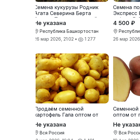
Семена кукурузы Родник
Семена по
Агата Северина Берта
Экспресс 
Вилора Прохладненский
гибрид F-
Не указана
4 500 ₽
Дарина Росс Машук
Катерина
Республика Башкортостан
Республи
26 мар 2026, 21:02
•
1 277
26 мар 2026
Продаём семенной
Семенной 
картофель Гала оптом от
оптом от 
производителя
Не указана
Не указа
Вся Россия
Вся Росс