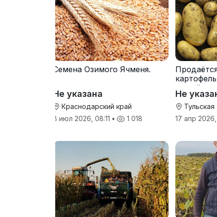
Семена Озимого Ячменя.
Продаётс
картофель
от трёх т
Не указана
Не указа
Краснодарский край
Тульская
8 июл 2026, 08:11
•
1 018
17 апр 2026,