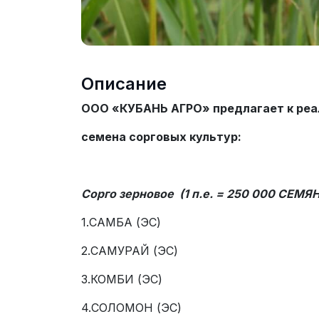
Описание
ООО «КУБАНЬ АГРО» предлагает к реа
семена сорговых культур:
Сорго зерновое (1 п.е. = 250 000 СЕМЯН=
1.САМБА (ЭС)
2.САМУРАЙ (ЭС)
3.КОМБИ (ЭС)
4.СОЛОМОН (ЭС)