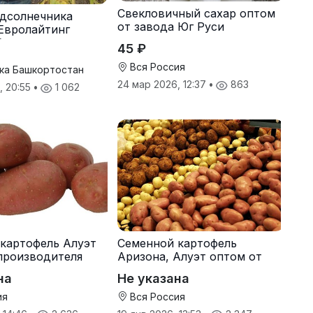
Свекловичный сахар оптом
дсолнечника
от завода Юг Руси
Евролайтинг
G+
45 ₽
Вся Россия
ка Башкортостан
24 мар 2026, 12:37
•
863
, 20:55
•
1 062
картофель Алуэт
Семенной картофель
производителя
Аризона, Алуэт оптом от
производителя
на
Не указана
ия
Вся Россия