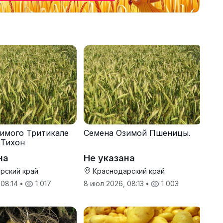
имого Тритикале
Семена Озимой Пшеницы.
 Тихон
на
Не указана
рский край
Краснодарский край
 08:14
•
1 017
8 июл 2026, 08:13
•
1 003