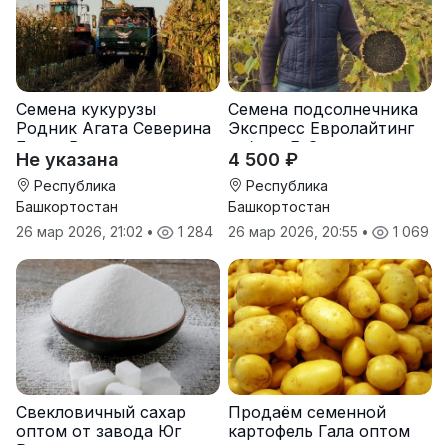
Семена кукурузы
Семена подсолнечника
Родник Агата Северина
Экспресс Евролайтинг
Берта Вилора
гибрид F-G+
Не указана
4 500 ₽
Прохладненский Дарина
Росс Машук Катерина
Республика
Республика
Башкортостан
Башкортостан
26 мар 2026, 21:02
•
1 284
26 мар 2026, 20:55
•
1 069
Свекловичный сахар
Продаём семенной
оптом от завода Юг
картофель Гала оптом