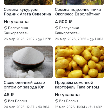
Семена кукурузы
Семена подсолнечника
Родник Агата Северина
Экспресс Евролайтинг
Берта Вилора
гибрид F-G+
Не указана
4 500 ₽
Прохладненский Дарина
Росс Машук Катерина
Республика
Республика
Башкортостан
Башкортостан
26 мар 2026, 21:02
•
1 278
26 мар 2026, 20:55
•
1 063
Свекловичный сахар
Продаём семенной
оптом от завода Юг
картофель Гала оптом
Руси
от производителя
45 ₽
Не указана
Вся Россия
Вся Россия
24 мар 2026, 12:37
•
864
12 мар 2026, 16:04
•
1 492