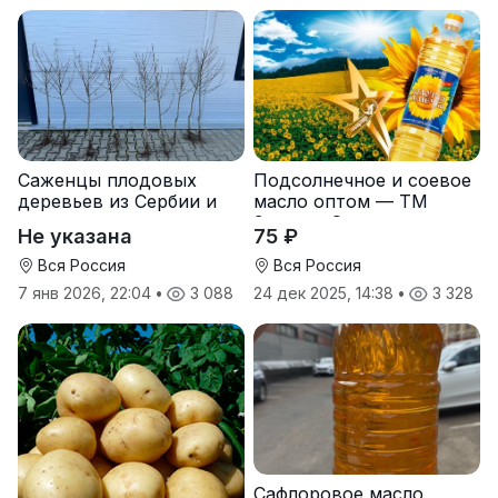
Саженцы плодовых
Подсолнечное и соевое
деревьев из Сербии и
масло оптом — ТМ
услуги прививки
Золотая Семечка
Не указана
75 ₽
Вся Россия
Вся Россия
7 янв 2026, 22:04
•
3 088
24 дек 2025, 14:38
•
3 328
Сафлоровое масло