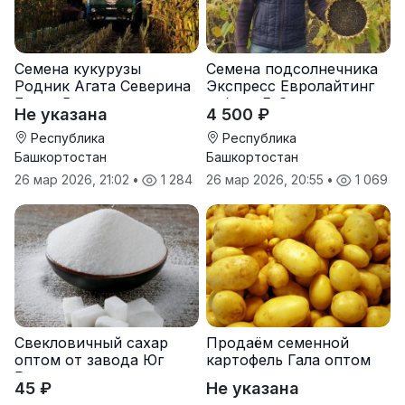
Семена кукурузы
Семена подсолнечника
Родник Агата Северина
Экспресс Евролайтинг
Берта Вилора
гибрид F-G+
Не указана
4 500 ₽
Прохладненский Дарина
Росс Машук Катерина
Республика
Республика
Башкортостан
Башкортостан
26 мар 2026, 21:02
•
1 284
26 мар 2026, 20:55
•
1 069
Свекловичный сахар
Продаём семенной
оптом от завода Юг
картофель Гала оптом
Руси
от производителя
45 ₽
Не указана