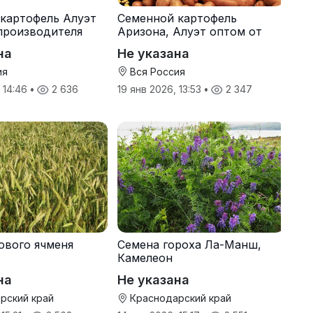
картофель Алуэт
Семенной картофель
производителя
Аризона, Алуэт оптом от
производителя
на
Не указана
ия
Вся Россия
, 14:46
•
2 636
19 янв 2026, 13:53
•
2 347
ового ячменя
Семена гороха Ла-Манш,
Камелеон
на
Не указана
рский край
Краснодарский край