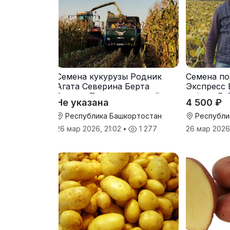
Семена кукурузы Родник
Семена по
Агата Северина Берта
Экспресс 
Вилора Прохладненский
гибрид F-
Не указана
4 500 ₽
Дарина Росс Машук
Катерина
Республика Башкортостан
Республи
26 мар 2026, 21:02
•
1 277
26 мар 2026