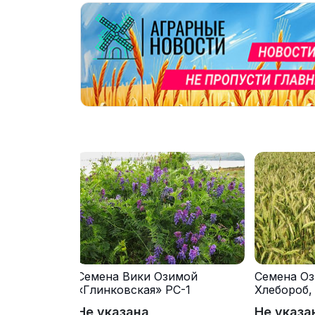
Семена Вики Озимой
Семена Оз
«Глинковская» РС-1
Хлебороб,
Не указана
Не указа