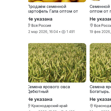
Продаём семенной
Семенной 
картофель Гала оптом от
оптом от 
производителя
Не указана
Не указа
Вся Россия
Вся Росс
12 мар 2026, 16:04
•
1 491
19 фев 2026
Семена ярового овса
Семена яр
Дебютный
Богатырь.
Не указана
Не указа
Краснодарский край
Краснода