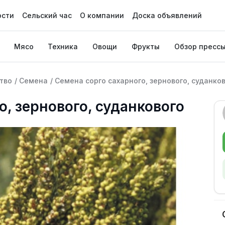
ости
Сельский час
О компании
Доска объявлений
Мясо
Техника
Овощи
Фрукты
Обзор пресс
тво
/
Семена
/
Семена сорго сахарного, зернового, суданко
о, зернового, суданкового