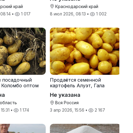
рский край
Краснодарский край
 08:14
•
1 017
8 июл 2026, 08:13
•
1 002
я посадочный
Продаётся семенной
 Коломбо оптом
картофель Алуэт, Гала
онн
оптом от производителя
на
Не указана
 область
Вся Россия
 15:31
•
1 174
3 апр 2026, 15:56
•
2 167