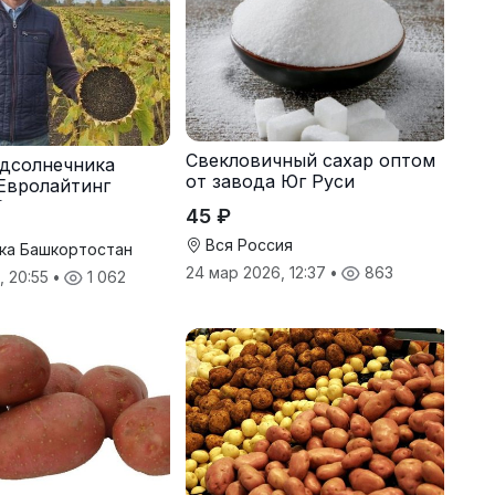
Свекловичный сахар оптом
дсолнечника
от завода Юг Руси
Евролайтинг
G+
45 ₽
Вся Россия
ка Башкортостан
24 мар 2026, 12:37
•
863
, 20:55
•
1 062