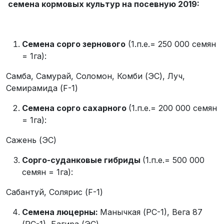
семена кормовых культур на посевную 2019:
Семена сорго зернового
(1.п.е.= 250 000 семян
= 1га):
Самба, Самурай, Соломон, Комби (ЭС), Луч,
Семирамида (F-1)
Семена сорго
c
ахарного
(1.п.е.= 200 000 семян
= 1га):
Сажень (ЭС)
Сорго-суданковые гибриды
(1.п.е.= 500 000
семян = 1га):
Сабантуй, Солярис (F-1)
Семена люцерны:
Манычкая (РС-1), Вега 87
(РС-1), Багира (ЭС)