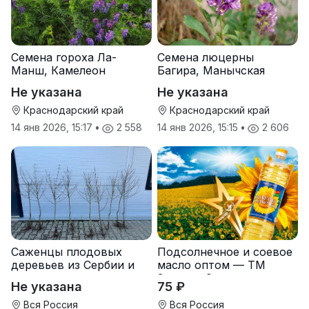
Семена гороха Ла-
Семена люцерны
Манш, Камелеон
Багира, Манычская
Не указана
Не указана
Краснодарский край
Краснодарский край
14 янв 2026, 15:17
•
2 558
14 янв 2026, 15:15
•
2 606
Саженцы плодовых
Подсолнечное и соевое
деревьев из Сербии и
масло оптом — ТМ
услуги прививки
Золотая Семечка
Не указана
75 ₽
Вся Россия
Вся Россия