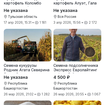
картофель Коломбо
картофель Алуэт, Гала
оптом от трёх тонн
оптом от производителя
Не указана
Не указана
Тульская область
Вся Россия
17 апр 2026, 15:31
•
1 181
3 апр 2026, 15:56
•
2 172
Семена кукурузы
Семена подсолнечника
Родник Агата Северина
Экспресс Евролайтинг
Берта Вилора
гибрид F-G+
Не указана
4 500 ₽
Прохладненский Дарина
Росс Машук Катерина
Республика
Республика
Башкортостан
Башкортостан
26 мар 2026, 21:02
•
1 282
26 мар 2026, 20:55
•
1 067