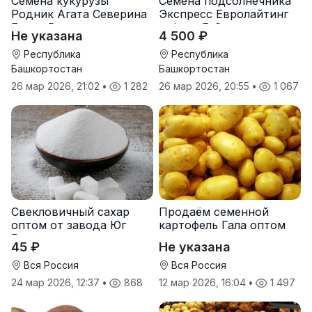
Семена кукурузы
Семена подсолнечника
Родник Агата Северина
Экспресс Евролайтинг
Берта Вилора
гибрид F-G+
Не указана
4 500 ₽
Прохладненский Дарина
Росс Машук Катерина
Республика
Республика
Башкортостан
Башкортостан
26 мар 2026, 21:02
•
1 282
26 мар 2026, 20:55
•
1 067
Свекловичный сахар
Продаём семенной
оптом от завода Юг
картофель Гала оптом
Руси
от производителя
45 ₽
Не указана
Вся Россия
Вся Россия
24 мар 2026, 12:37
•
868
12 мар 2026, 16:04
•
1 497