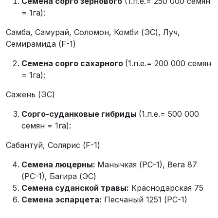
Семена сорго зернового
(1.п.е.= 250 000 семян
= 1га):
Самба, Самурай, Соломон, Комби (ЭС), Луч,
Семирамида (F-1)
Семена сорго
c
ахарного
(1.п.е.= 200 000 семян
= 1га):
Сажень (ЭС)
Сорго-суданковые гибриды
(1.п.е.= 500 000
семян = 1га):
Сабантуй, Солярис (F-1)
Семена люцерны:
Манычкая (РС-1), Вега 87
(РС-1), Багира (ЭС)
Семена суданской травы:
Краснодарская 75
Семена эспарцета:
Песчаный 1251 (РС-1)