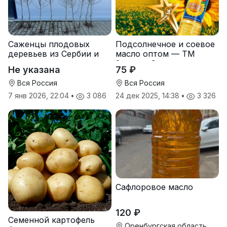
Саженцы плодовых
Подсолнечное и соевое
деревьев из Сербии и
масло оптом — ТМ
услуги прививки
Золотая Семечка
Не указана
75 ₽
Вся Россия
Вся Россия
7 янв 2026, 22:04
•
3 086
24 дек 2025, 14:38
•
3 326
Сафлоровое масло
120 ₽
Семенной картофель
Оренбургская область