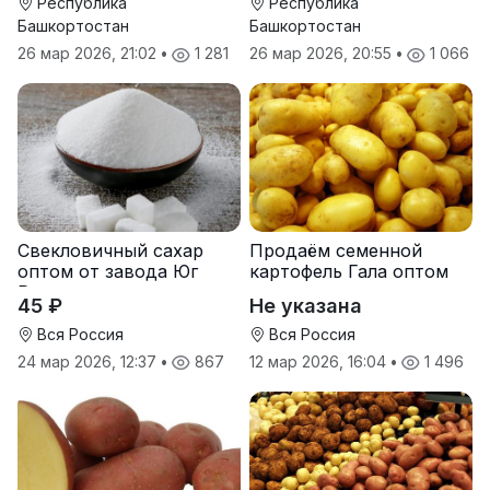
Росс Машук Катерина
Республика
Республика
Башкортостан
Башкортостан
26 мар 2026, 21:02
•
1 281
26 мар 2026, 20:55
•
1 066
Свекловичный сахар
Продаём семенной
оптом от завода Юг
картофель Гала оптом
Руси
от производителя
45 ₽
Не указана
Вся Россия
Вся Россия
24 мар 2026, 12:37
•
867
12 мар 2026, 16:04
•
1 496