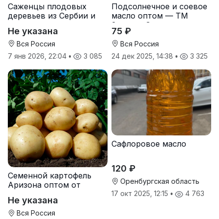
Саженцы плодовых
Подсолнечное и соевое
деревьев из Сербии и
масло оптом — ТМ
услуги прививки
Золотая Семечка
Не указана
75 ₽
Вся Россия
Вся Россия
7 янв 2026, 22:04
•
3 085
24 дек 2025, 14:38
•
3 325
Сафлоровое масло
120 ₽
Семенной картофель
Оренбургская область
Аризона оптом от
производителя
17 окт 2025, 12:15
•
4 763
Не указана
Вся Россия