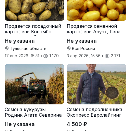
Продаётся посадочный
Продаётся семенной
картофель Коломбо
картофель Алуэт, Гала
оптом от трёх тонн
оптом от производителя
Не указана
Не указана
Тульская область
Вся Россия
17 апр 2026, 15:31
•
1 179
3 апр 2026, 15:56
•
2 171
Семена кукурузы
Семена подсолнечника
Родник Агата Северина
Экспресс Евролайтинг
Берта Вилора
гибрид F-G+
Не указана
4 500 ₽
Прохладненский Дарина