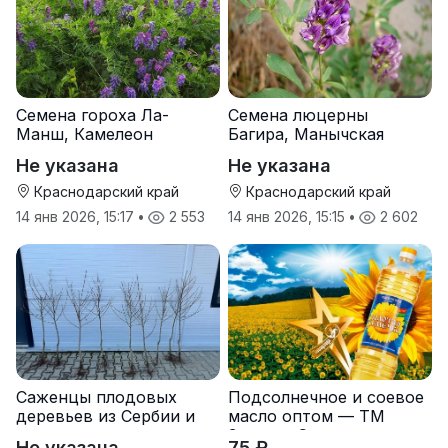
Семена гороха Ла-
Семена люцерны
Манш, Камелеон
Багира, Манычская
Не указана
Не указана
Краснодарский край
Краснодарский край
14 янв 2026, 15:17
•
2 553
14 янв 2026, 15:15
•
2 602
Саженцы плодовых
Подсолнечное и соевое
деревьев из Сербии и
масло оптом — ТМ
услуги прививки
Золотая Семечка
Не указана
75 ₽