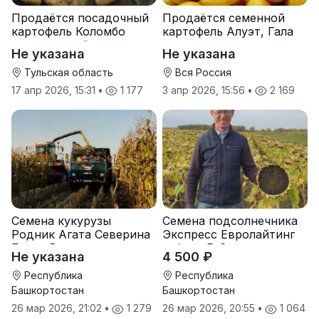
Продаётся посадочный
Продаётся семенной
картофель Коломбо
картофель Алуэт, Гала
оптом от трёх тонн
оптом от производителя
Не указана
Не указана
Тульская область
Вся Россия
17 апр 2026, 15:31
•
1 177
3 апр 2026, 15:56
•
2 169
Семена кукурузы
Семена подсолнечника
Родник Агата Северина
Экспресс Евролайтинг
Берта Вилора
гибрид F-G+
Не указана
4 500 ₽
Прохладненский Дарина
Росс Машук Катерина
Республика
Республика
Башкортостан
Башкортостан
26 мар 2026, 21:02
•
1 279
26 мар 2026, 20:55
•
1 064