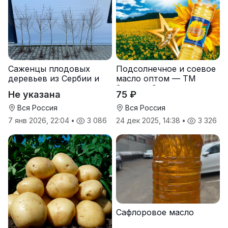
Саженцы плодовых
Подсолнечное и соевое
деревьев из Сербии и
масло оптом — ТМ
услуги прививки
Золотая Семечка
Не указана
75 ₽
Вся Россия
Вся Россия
7 янв 2026, 22:04
•
3 086
24 дек 2025, 14:38
•
3 326
Сафлоровое масло