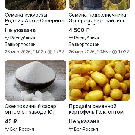
Семена кукурузы
Семена подсолнечника
Родник Агата Северина
Экспресс Евролайтинг
Берта Вилора
гибрид F-G+
Не указана
4 500 ₽
Прохладненский Дарина
Росс Машук Катерина
Республика
Республика
Башкортостан
Башкортостан
26 мар 2026, 21:02
•
1 282
26 мар 2026, 20:55
•
1 067
Свекловичный сахар
Продаём семенной
оптом от завода Юг
картофель Гала оптом
Руси
от производителя
45 ₽
Не указана
Вся Россия
Вся Россия