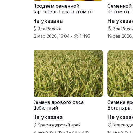
Продаём семенной
Семенной 
картофель Гала оптом от
оптом от 
производителя
Не указана
Не указа
Вся Россия
Вся Росс
12 мар 2026, 16:04
•
1 495
19 фев 2026
Семена ярового овса
Семена яр
Дебютный
Богатырь.
Не указана
Не указа
Краснодарский край
Краснода
14 янв 2026, 15:23
•
2 435
14 янв 2026,