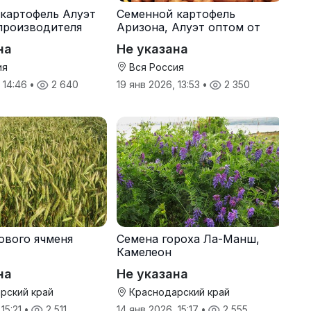
картофель Алуэт
Семенной картофель
производителя
Аризона, Алуэт оптом от
производителя
на
Не указана
ия
Вся Россия
, 14:46
•
2 640
19 янв 2026, 13:53
•
2 350
ового ячменя
Семена гороха Ла-Манш,
Камелеон
на
Не указана
рский край
Краснодарский край
 15:21
•
2 511
14 янв 2026, 15:17
•
2 555