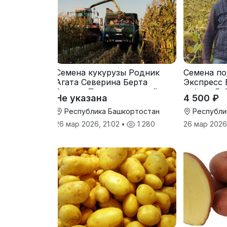
Семена кукурузы Родник
Семена по
Агата Северина Берта
Экспресс 
Вилора Прохладненский
гибрид F-
Не указана
4 500 ₽
Дарина Росс Машук
Катерина
Республика Башкортостан
Республи
26 мар 2026, 21:02
•
1 280
26 мар 2026