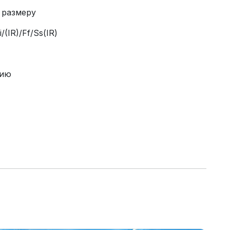
 размеру
/(IR)/Ff/Ss(IR)
нию