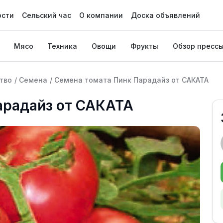
ости
Сельский час
О компании
Доска объявлений
Мясо
Техника
Овощи
Фрукты
Обзор пресс
тво
/
Семена
/
Семена томата Пинк Парадайз от САКАТА
арадайз от САКАТА