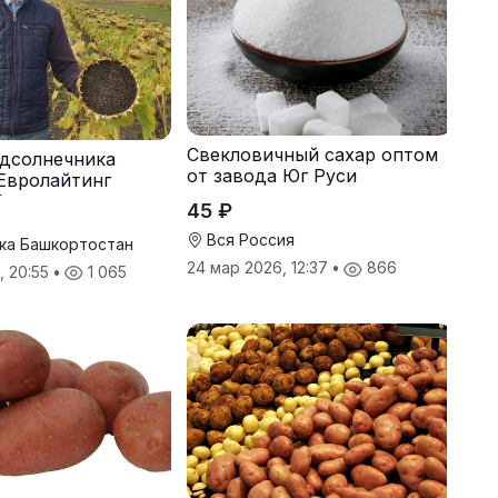
Свекловичный сахар оптом
дсолнечника
от завода Юг Руси
Евролайтинг
G+
45 ₽
Вся Россия
ка Башкортостан
24 мар 2026, 12:37
•
866
, 20:55
•
1 065