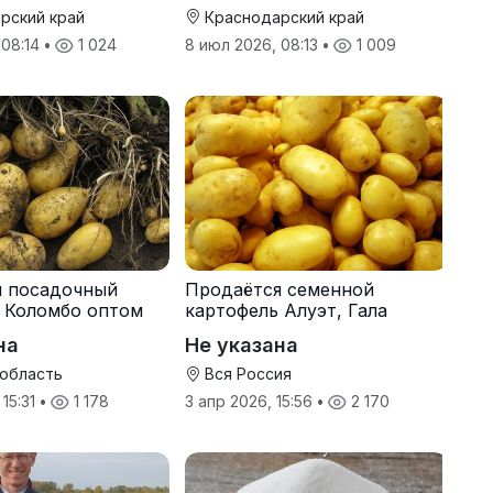
рский край
Краснодарский край
 08:14
•
1 024
8 июл 2026, 08:13
•
1 009
я посадочный
Продаётся семенной
 Коломбо оптом
картофель Алуэт, Гала
онн
оптом от производителя
на
Не указана
 область
Вся Россия
 15:31
•
1 178
3 апр 2026, 15:56
•
2 170