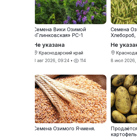
Семена Вики Озимой
Семена Оз
«Глинковская» РС-1
Хлебороб,
Не указана
Не указа
Краснодарский край
Краснода
3 авг 2026, 09:24
•
114
8 июл 2026,
Семена Озимого Ячменя.
Продаётс
картофель