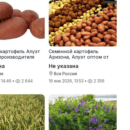
картофель Алуэт
Семенной картофель
производителя
Аризона, Алуэт оптом от
производителя
на
Не указана
ия
Вся Россия
, 14:46
•
2 644
19 янв 2026, 13:53
•
2 356