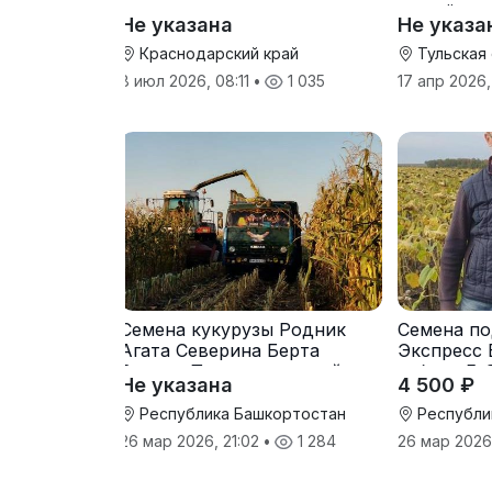
от трёх т
Не указана
Не указа
Краснодарский край
Тульская
8 июл 2026, 08:11
•
1 035
17 апр 2026,
Семена кукурузы Родник
Семена по
Агата Северина Берта
Экспресс 
Вилора Прохладненский
гибрид F-
Не указана
4 500 ₽
Дарина Росс Машук
Катерина
Республика Башкортостан
Республи
26 мар 2026, 21:02
•
1 284
26 мар 2026