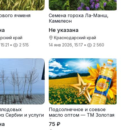
ового ячменя
Семена гороха Ла-Манш,
Камелеон
на
Не указана
рский край
Краснодарский край
 15:21
•
2 515
14 янв 2026, 15:17
•
2 560
плодовых
Подсолнечное и соевое
из Сербии и услуги
масло оптом — ТМ Золотая
Семечка
на
75 ₽