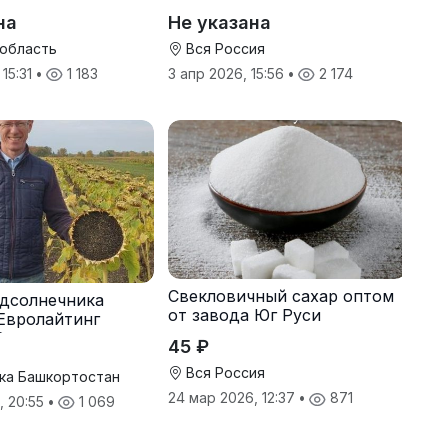
онн
оптом от производителя
на
Не указана
 область
Вся Россия
 15:31
•
1 183
3 апр 2026, 15:56
•
2 174
Свекловичный сахар оптом
дсолнечника
от завода Юг Руси
Евролайтинг
G+
45 ₽
Вся Россия
ка Башкортостан
24 мар 2026, 12:37
•
871
, 20:55
•
1 069