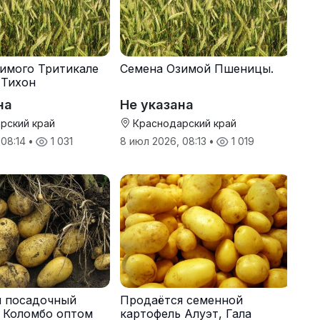
имого Тритикале
Семена Озимой Пшеницы.
 Тихон
на
Не указана
рский край
Краснодарский край
 08:14
•
1 031
8 июл 2026, 08:13
•
1 019
я посадочный
Продаётся семенной
 Коломбо оптом
картофель Алуэт, Гала