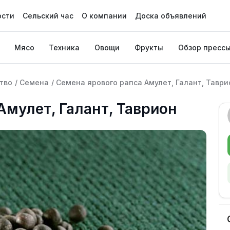
ости
Сельский час
О компании
Доска объявлений
Мясо
Техника
Овощи
Фрукты
Обзор пресс
тво
/
Семена
/
Семена ярового рапса Амулет, Галант, Таври
Амулет, Галант, Таврион