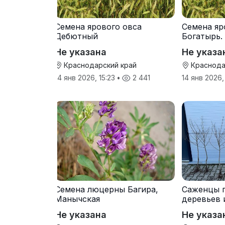
Семена ярового овса
Семена яр
Дебютный
Богатырь.
Не указана
Не указа
Краснодарский край
Краснода
14 янв 2026, 15:23
•
2 441
14 янв 2026,
Семена люцерны Багира,
Саженцы 
Манычская
деревьев 
прививки
Не указана
Не указа