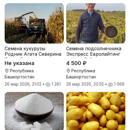
Семена кукурузы
Семена подсолнечника
Родник Агата Северина
Экспресс Евролайтинг
Берта Вилора
гибрид F-G+
Не указана
4 500 ₽
Прохладненский Дарина
Росс Машук Катерина
Республика
Республика
Башкортостан
Башкортостан
26 мар 2026, 21:02
•
1 281
26 мар 2026, 20:55
•
1 066